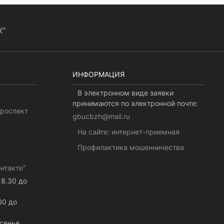
Х"
ИНФОРМАЦИЯ
В электронном виде заявки
принимаются по электронной почте:
проспект
gbucbzh@mail.ru
На сайте: интернет-приемная
Профилактика мошенничества
нтакте"
 8.30 до
00 до
сенье.