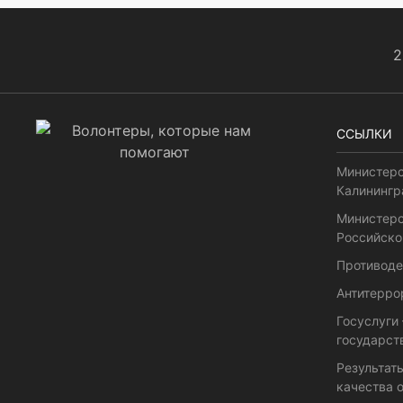
2
ССЫЛКИ
Министерс
Калинингр
Министерс
Российско
Противоде
Антитерро
Госуслуги
государст
Результат
качества 