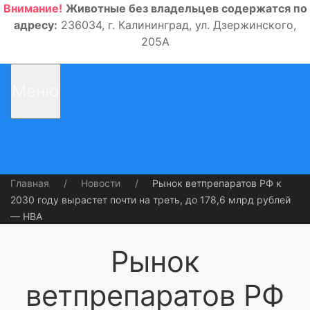
Внимание!
Животные без владельцев содержатся по
адресу:
236034, г. Калининград, ул. Дзержинского,
205А
Меню
Главная
Новости
Рынок ветпрепаратов РФ к
2030 году вырастет почти на треть, до 178,6 млрд рублей
— НВА
Рынок
ветпрепаратов РФ