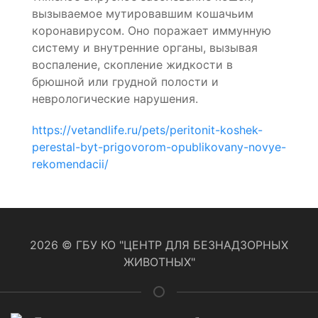
вызываемое мутировавшим кошачьим
коронавирусом. Оно поражает иммунную
систему и внутренние органы, вызывая
воспаление, скопление жидкости в
брюшной или грудной полости и
неврологические нарушения.
https://vetandlife.ru/pets/peritonit-koshek-
perestal-byt-prigovorom-opublikovany-novye-
rekomendacii/
2026 © ГБУ КО "ЦЕНТР ДЛЯ БЕЗНАДЗОРНЫХ
ЖИВОТНЫХ"